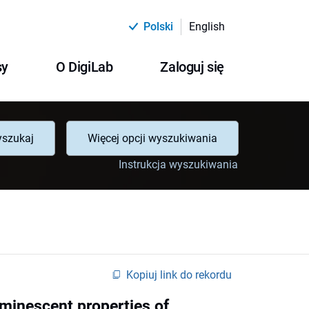
Polski
English
sy
O DigiLab
Zaloguj się
szukaj
Więcej opcji wyszukiwania
Instrukcja wyszukiwania
Kopiuj link do rekordu
uminescent properties of