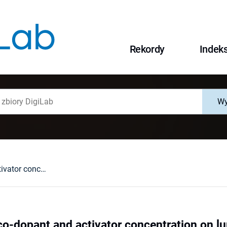
Rekordy
Indek
Wy
Effect of Na+ co-dopant and activator concentration on luminescent properties of CaGa4O7: Eu³+
co-dopant and activator concentration on l