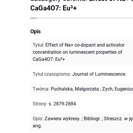
CaGa4O7: Eu³+
Opis
Tytuł
:
Effect of Na+ co-dopant and activator
concentration on luminescent properties of
CaGa4O7: Eu³+
Tytuł czasopisma
:
Journal of Luminescence
Twórca
:
Puchalska, Małgorzata
;
Zych, Eugeniu
Strony
:
s. 2879-2884
Opis
:
Zawiera wykresy.
;
Bibliogr.
;
Streszcz. w ję
ang.