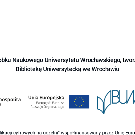
obku Naukowego Uniwersytetu Wrocławskiego, tworz
Bibliotekę Uniwersytecką we Wrocławiu
likacji cyfrowych na uczelni" współfinansowany przez Unię Eu