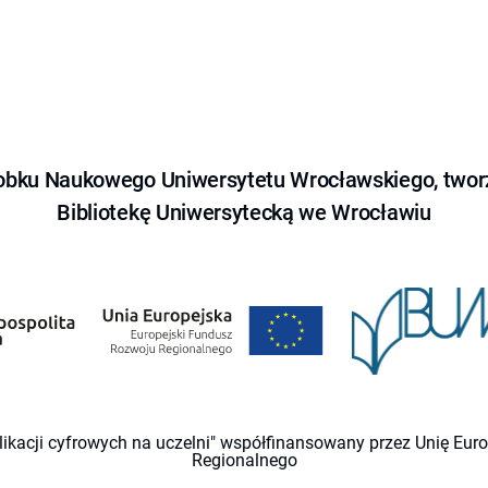
obku Naukowego Uniwersytetu Wrocławskiego, tworz
Bibliotekę Uniwersytecką we Wrocławiu
likacji cyfrowych na uczelni" współfinansowany przez Unię Eu
Regionalnego