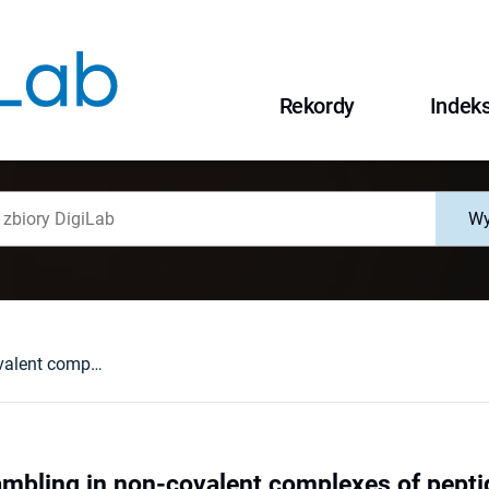
Rekordy
Indek
Wy
Hydrogen scrambling in non-covalent complexes of peptides
mbling in non-covalent complexes of pepti