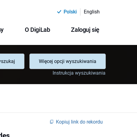
Polski
English
sy
O DigiLab
Zaloguj się
szukaj
Więcej opcji wyszukiwania
Instrukcja wyszukiwania
Kopiuj link do rekordu
des