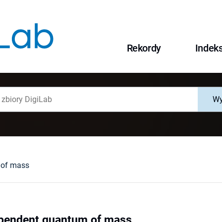
Rekordy
Indek
Wy
 of mass
ependent quantum of mass