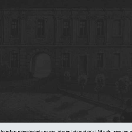
ramowaniu
dLibra 7.0.0-SNAPSHOT
opracowanemu przez
Poznańskie Centrum