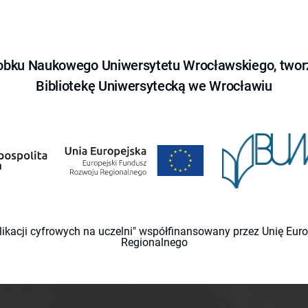
obku Naukowego Uniwersytetu Wrocławskiego, tworz
Bibliotekę Uniwersytecką we Wrocławiu
likacji cyfrowych na uczelni" współfinansowany przez Unię Eu
Regionalnego