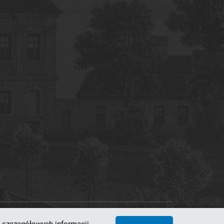
 Superkomputerowo-Sieciowe