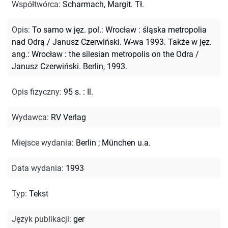
Współtwórca
:
Scharmach, Margit. Tł.
Opis
:
To samo w jęz. pol.: Wrocław : śląska metropolia
nad Odrą / Janusz Czerwiński. W-wa 1993. Także w jęz.
ang.: Wrocław : the silesian metropolis on the Odra /
Janusz Czerwiński. Berlin, 1993.
Opis fizyczny
:
95 s. : Il.
Wydawca
:
RV Verlag
Miejsce wydania
:
Berlin ; München u.a.
Data wydania
:
1993
Typ
:
Tekst
Język publikacji
:
ger