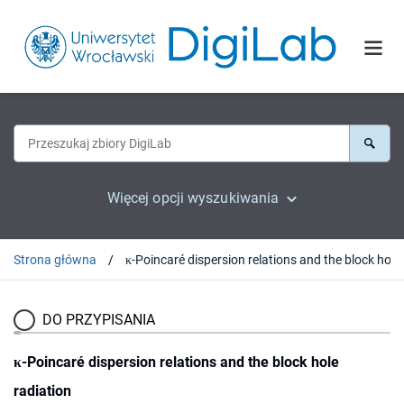
Więcej opcji wyszukiwania
Strona główna
κ-Poin
DO PRZYPISANIA
κ-Poincaré dispersion relations and the block hole
radiation