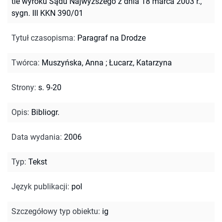
tle wyroku Sądu Najwyższego z dnia 18 marca 2003 r.,
sygn. III KKN 390/01
Tytuł czasopisma
:
Paragraf na Drodze
Twórca
:
Muszyńska, Anna
;
Łucarz, Katarzyna
Strony
:
s. 9-20
Opis
:
Bibliogr.
Data wydania
:
2006
Typ
:
Tekst
Język publikacji
:
pol
Szczegółowy typ obiektu
:
ig