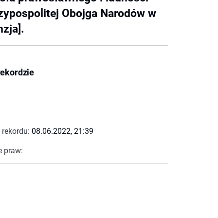
czypospolitej Obojga Narodów w
nzja].
rekordzie
 rekordu:
08.06.2022, 21:39
e praw: