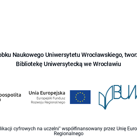
obku Naukowego Uniwersytetu Wrocławskiego, tworz
Bibliotekę Uniwersytecką we Wrocławiu
likacji cyfrowych na uczelni" współfinansowany przez Unię Eu
Regionalnego