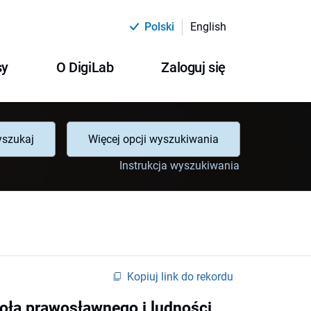
Polski
English
sy
O DigiLab
Zaloguj się
szukaj
Więcej opcji wyszukiwania
Instrukcja wyszukiwania
Kopiuj link do rekordu
oła prawosławnego i ludności