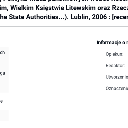
im, Wielkim Księstwie Litewskim oraz Rze
e State Authorities...). Lublin, 2006 : [rece
Informacje o 
ych
Opiekun:
Redaktor:
jga
Utworzenie
Oznaczeni
ae