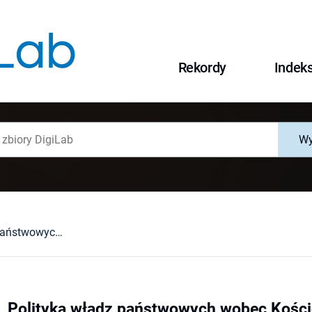
Rekordy
Indek
Wy
Leszek Ćwikła, Polityka władz państwowych wobec Kościoła prawosławnego i ludności prawosławnej w Królestwie Polskim, Wielkim Księstwie Litewskim oraz Rzeczypospolitej Obojga Narodów w latach 1344-1795 (The Policy of the State Authorities...). Lublin, 2006 : [recenzja].
, Polityka władz państwowych wobec Kości