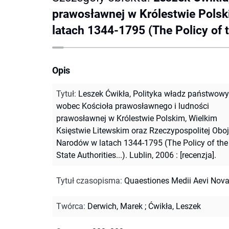
prawosławnej w Królestwie Polsk
latach 1344-1795 (The Policy of th
Opis
Tytuł
:
Leszek Ćwikła, Polityka władz państwow
wobec Kościoła prawosławnego i ludności
prawosławnej w Królestwie Polskim, Wielkim
Księstwie Litewskim oraz Rzeczypospolitej Obo
Narodów w latach 1344-1795 (The Policy of the
State Authorities...). Lublin, 2006 : [recenzja].
Tytuł czasopisma
:
Quaestiones Medii Aevi Nov
Twórca
:
Derwich, Marek
;
Ćwikła, Leszek