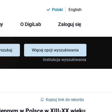
Polski
English
sy
O DigiLab
Zaloguj się
szukaj
Więcej opcji wyszukiwania
Instrukcja wyszukiwania
Kopiuj link do rekordu
amiennym w Polsce w XIII-XX wieku