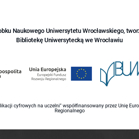
obku Naukowego Uniwersytetu Wrocławskiego, tworz
Bibliotekę Uniwersytecką we Wrocławiu
likacji cyfrowych na uczelni" współfinansowany przez Unię Eu
Regionalnego