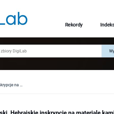
Rekordy
Indek
Wy
Andrzej Trzciński, Hebrajskie inskrypcje na materiale kamiennym w Polsce w XIII-XX wieku (Hebrew Stone Inscriptions in Poland in the 13th-20th Century). Lublin, 2007 : [recenzja].
ński, Hebrajskie inskrypcje na materiale k