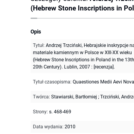
(Hebrew Stone Inscriptions in Pol
Opis
Tytuł
:
Andrzej Trzciński, Hebrajskie inskrypcje n
materiale kamiennym w Polsce w XIII-XX wieku
(Hebrew Stone Inscriptions in Poland in the 13th
20th Century). Lublin, 2007 : [recenzja].
Tytuł czasopisma
:
Quaestiones Medii Aevi Nov
Twórca
:
Stawiarski, Bartłomiej
;
Trzciński, Andrz
Strony
:
s. 468-469
Data wydania
:
2010