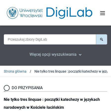
Więcej opcji wyszukiwania
Strona główna
Nie tylko tres linquae : początki katechezy w j
DO PRZYPISANIA
Nie tylko tres linquae : początki katechezy w językach
narodowych w Kościele łacińskim