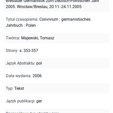
Breslauer Germanistik zum Deutsch-Polnischen Jahr
2005. Wrocław/Breslau, 20.11.-24.11.2005
Tytuł czasopisma
:
Convivium : germanistisches
Jahrbuch : Polen
Twórca
:
Majewski, Tomasz
Strony
:
s. 353-357
Język Abstraktu
:
pol
Data wydania
:
2006
Typ
:
Tekst
Język publikacji
:
ger