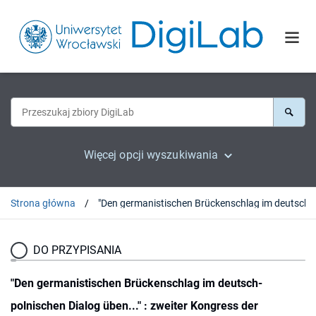
Więcej opcji wyszukiwania
Strona główna
"Den germanistischen Brückenschlag im deutsch-polnischen Dialog üben..." : zweiter Kongress der Breslau
DO PRZYPISANIA
"Den germanistischen Brückenschlag im deutsch-
polnischen Dialog üben..." : zweiter Kongress der