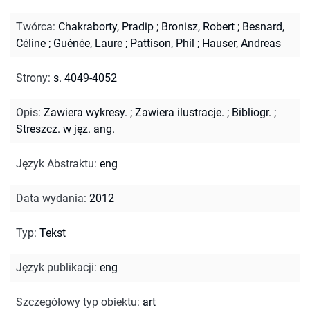
Twórca
:
Chakraborty, Pradip
;
Bronisz, Robert
;
Besnard,
Céline
;
Guénée, Laure
;
Pattison, Phil
;
Hauser, Andreas
Strony
:
s. 4049-4052
Opis
:
Zawiera wykresy.
;
Zawiera ilustracje.
;
Bibliogr.
;
Streszcz. w jęz. ang.
Język Abstraktu
:
eng
Data wydania
:
2012
Typ
:
Tekst
Język publikacji
:
eng
Szczegółowy typ obiektu
:
art