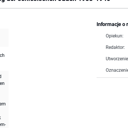
Informacje o 
Opiekun:
Redaktor:
ach
Utworzenie
Oznaczeni
d
hen
iem
k
em-