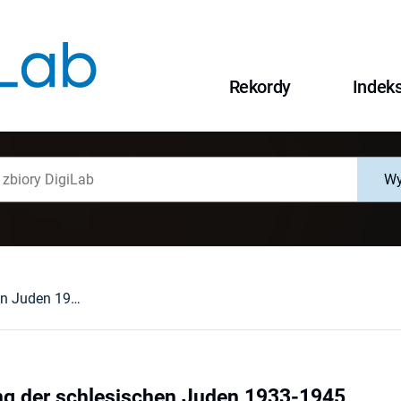
Rekordy
Indek
Wy
Die Vernichtung der schlesischen Juden 1933-1945
ng der schlesischen Juden 1933-1945