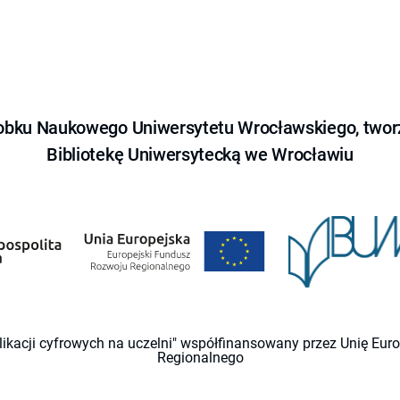
obku Naukowego Uniwersytetu Wrocławskiego, tworz
Bibliotekę Uniwersytecką we Wrocławiu
likacji cyfrowych na uczelni" współfinansowany przez Unię Eu
Regionalnego