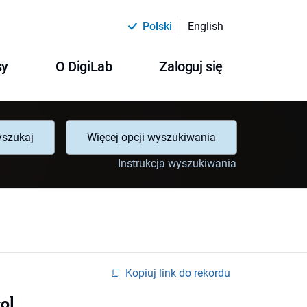
Polski
English
sy
O DigiLab
Zaloguj się
szukaj
Więcej opcji wyszukiwania
Instrukcja wyszukiwania
Kopiuj link do rekordu
o]