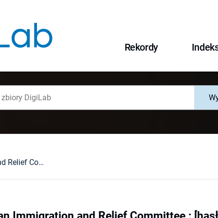
Rekordy
Indek
Wy
Polish American Immigration and Relief Committee : [hasło]
an Immigration and Relief Committee : [hasł