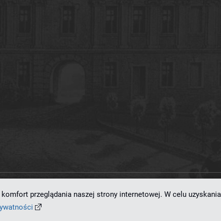
komfort przeglądania naszej strony internetowej. W celu uzyskania
ramowaniu
dLibra 7.0.0-SNAPSHOT
opracowanemu przez
Poznańskie Centrum
rywatności