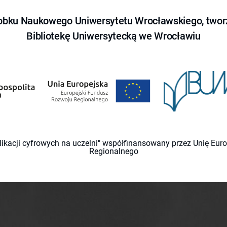
obku Naukowego Uniwersytetu Wrocławskiego, tworz
Bibliotekę Uniwersytecką we Wrocławiu
likacji cyfrowych na uczelni" współfinansowany przez Unię Eu
Regionalnego