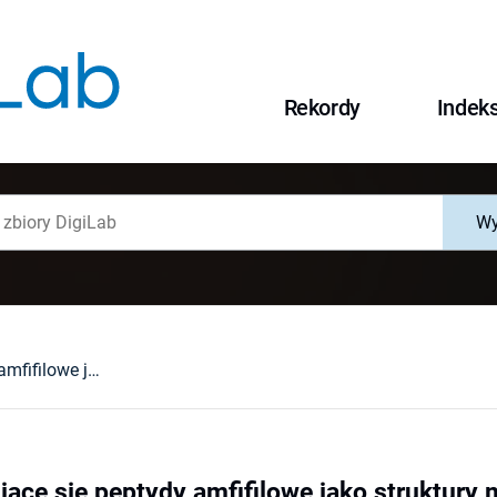
Rekordy
Indek
Wy
Samoorganizujące się peptydy amfifilowe jako struktury modelujące białka naturalne
ące się peptydy amfifilowe jako struktury 