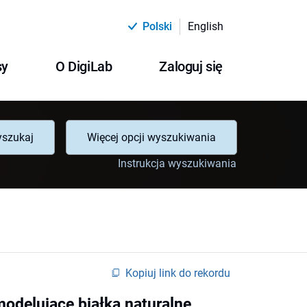
Polski
English
sy
O DigiLab
Zaloguj się
szukaj
Więcej opcji wyszukiwania
Instrukcja wyszukiwania
Kopiuj link do rekordu
modelujące białka naturalne