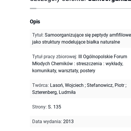
Opis
Tytuł
:
Samoorganizujące się peptydy amfifilowe
jako struktury modelujące białka naturalne
Tytuł pracy zbiorowej
:
III Ogólnopolskie Forum
Młodych Chemików : streszczenia : wykłady,
komunikaty, warsztaty, postery
Twórca
:
Lasoń, Wojciech
;
Stefanowicz, Piotr
;
Szterenberg, Ludmiła
Strony
:
S. 135
Data wydania
:
2013