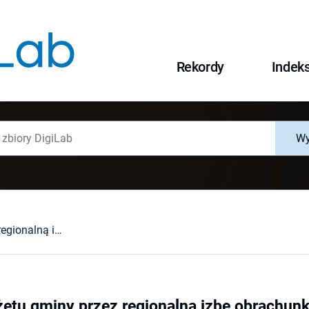
Rekordy
Indek
Wy
Ustalenie budżetu gminy przez regionalną izbę obrachunkową
żetu gminy przez regionalną izbę obrachun