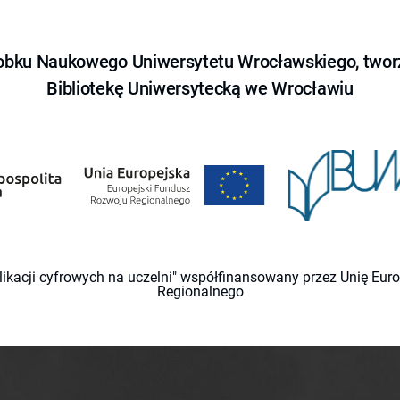
obku Naukowego Uniwersytetu Wrocławskiego, tworz
Bibliotekę Uniwersytecką we Wrocławiu
likacji cyfrowych na uczelni" współfinansowany przez Unię Eu
Regionalnego