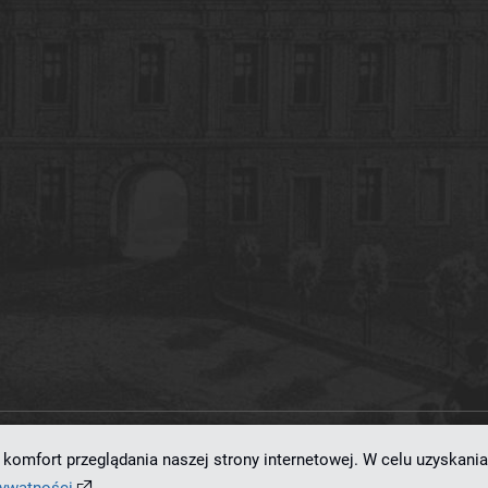
komfort przeglądania naszej strony internetowej. W celu uzyskania
ramowaniu
dLibra 7.0.0-SNAPSHOT
opracowanemu przez
Poznańskie Centrum