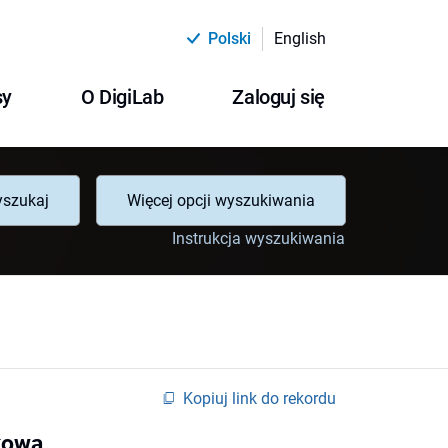
Polski
English
sy
O DigiLab
Zaloguj się
szukaj
Więcej opcji wyszukiwania
Instrukcja wyszukiwania
Kopiuj link do rekordu
kową