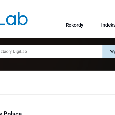
Rekordy
Indek
Wy
w Polsce