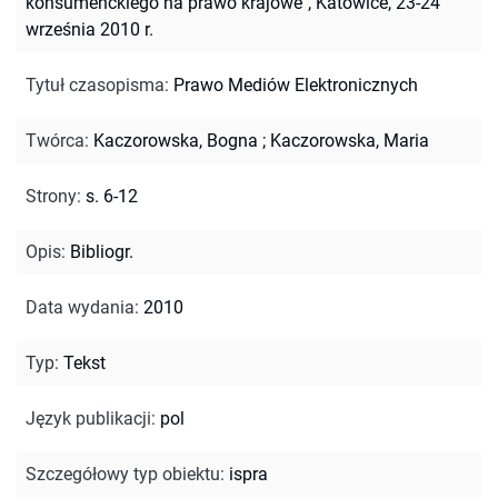
konsumenckiego na prawo krajowe", Katowice, 23-24
września 2010 r.
Tytuł czasopisma
:
Prawo Mediów Elektronicznych
Twórca
:
Kaczorowska, Bogna
;
Kaczorowska, Maria
Strony
:
s. 6-12
Opis
:
Bibliogr.
Data wydania
:
2010
Typ
:
Tekst
Język publikacji
:
pol
Szczegółowy typ obiektu
:
ispra