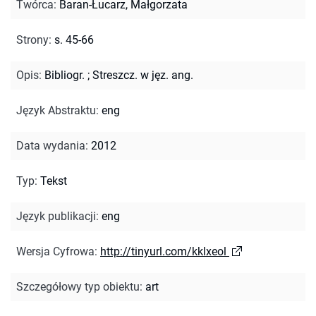
Twórca
:
Baran-Łucarz, Małgorzata
Strony
:
s. 45-66
Opis
:
Bibliogr.
;
Streszcz. w jęz. ang.
Język Abstraktu
:
eng
Data wydania
:
2012
Typ
:
Tekst
Język publikacji
:
eng
Wersja Cyfrowa
:
http://tinyurl.com/kklxeol
Szczegółowy typ obiektu
:
art