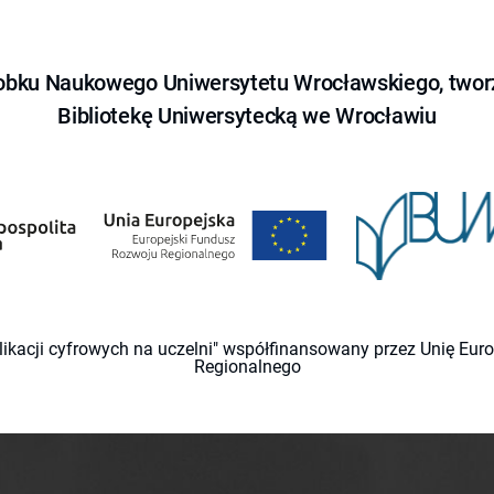
obku Naukowego Uniwersytetu Wrocławskiego, tworz
Bibliotekę Uniwersytecką we Wrocławiu
likacji cyfrowych na uczelni" współfinansowany przez Unię Eu
Regionalnego