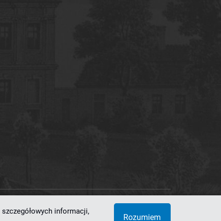
 szczegółowych informacji,
 Superkomputerowo-Sieciowe
Rozumiem