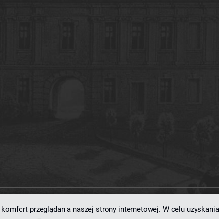
komfort przeglądania naszej strony internetowej. W celu uzyskania
ramowaniu
dLibra 7.0.0-SNAPSHOT
opracowanemu przez
Poznańskie Centrum