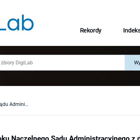
Rekordy
Indek
Wy
Glosa [do wyroku Naczelnego Sądu Administracyjnego z dnia 18 września 1992 r. II SA 1208/92
oku Naczelnego Sądu Administracyjnego z dn