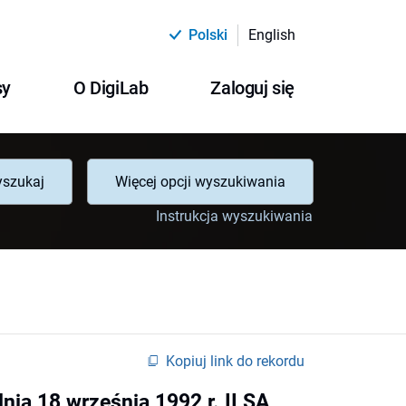
Polski
English
sy
O DigiLab
Zaloguj się
szukaj
Więcej opcji wyszukiwania
Instrukcja wyszukiwania
Kopiuj link do rekordu
ia 18 września 1992 r. II SA