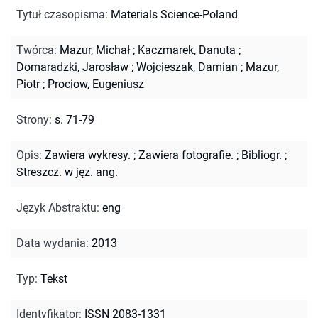
Tytuł czasopisma
:
Materials Science-Poland
Twórca
:
Mazur, Michał
;
Kaczmarek, Danuta
;
Domaradzki, Jarosław
;
Wojcieszak, Damian
;
Mazur,
Piotr
;
Prociow, Eugeniusz
Strony
:
s. 71-79
Opis
:
Zawiera wykresy.
;
Zawiera fotografie.
;
Bibliogr.
;
Streszcz. w jęz. ang.
Język Abstraktu
:
eng
Data wydania
:
2013
Typ
:
Tekst
Identyfikator
:
ISSN 2083-1331