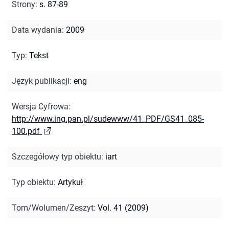
Strony
:
s. 87-89
Data wydania
:
2009
Typ
:
Tekst
Język publikacji
:
eng
Wersja Cyfrowa
:
http://www.ing.pan.pl/sudewww/41_PDF/GS41_085-
100.pdf
Szczegółowy typ obiektu
:
iart
Typ obiektu
:
Artykuł
Tom/Wolumen/Zeszyt
:
Vol. 41 (2009)