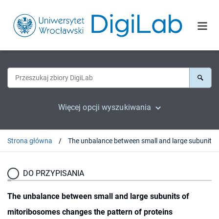
Więcej opcji wyszukiwania
Strona główna
The unbalance between small and large subunits of mitoribosomes changes the
DO PRZYPISANIA
The unbalance between small and large subunits of
mitoribosomes changes the pattern of proteins