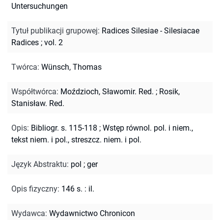
Untersuchungen
Tytuł publikacji grupowej
:
Radices Silesiae - Silesiacae
Radices ; vol. 2
Twórca
:
Wünsch, Thomas
Współtwórca
:
Moździoch, Sławomir. Red.
;
Rosik,
Stanisław. Red.
Opis
:
Bibliogr. s. 115-118
;
Wstęp równol. pol. i niem.,
tekst niem. i pol., streszcz. niem. i pol.
Język Abstraktu
:
pol
;
ger
Opis fizyczny
:
146 s. : il.
Wydawca
:
Wydawnictwo Chronicon