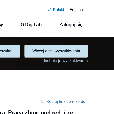
Polski
English
sy
O DigiLab
Zaloguj się
szukaj
Więcej opcji wyszukiwania
Instrukcja wyszukiwania
Kopiuj link do rekordu
 Praca zbior. pod red. i ze