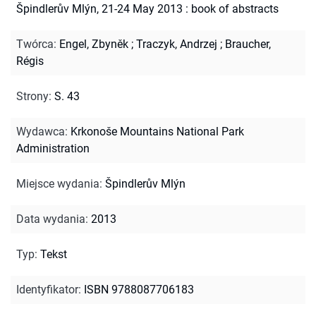
Špindlerův Mlýn, 21-24 May 2013 : book of abstracts
Twórca
:
Engel, Zbyněk
;
Traczyk, Andrzej
;
Braucher,
Régis
Strony
:
S. 43
Wydawca
:
Krkonoše Mountains National Park
Administration
Miejsce wydania
:
Špindlerův Mlýn
Data wydania
:
2013
Typ
:
Tekst
Identyfikator
:
ISBN 9788087706183