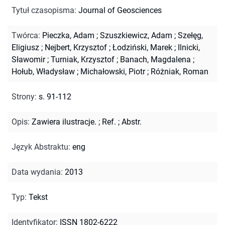
Tytuł czasopisma
:
Journal of Geosciences
Twórca
:
Pieczka, Adam
;
Szuszkiewicz, Adam
;
Szełęg,
Eligiusz
;
Nejbert, Krzysztof
;
Łodziński, Marek
;
Ilnicki,
Sławomir
;
Turniak, Krzysztof
;
Banach, Magdalena
;
Hołub, Władysław
;
Michałowski, Piotr
;
Różniak, Roman
Strony
:
s. 91-112
Opis
:
Zawiera ilustracje.
;
Ref.
;
Abstr.
Język Abstraktu
:
eng
Data wydania
:
2013
Typ
:
Tekst
Identyfikator
:
ISSN 1802-6222