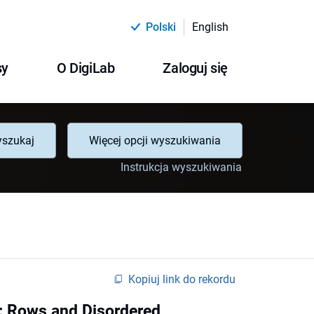
Polski
English
sy
O DigiLab
Zaloguj się
szukaj
Więcej opcji wyszukiwania
Instrukcja wyszukiwania
Kopiuj link do rekordu
): Rows and Disordered