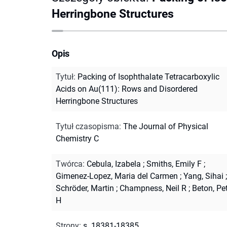
Herringbone Structures
Opis
Tytuł
:
Packing of Isophthalate Tetracarboxylic
Acids on Au(111): Rows and Disordered
Herringbone Structures
Tytuł czasopisma
:
The Journal of Physical
Chemistry C
Twórca
:
Cebula, Izabela
;
Smiths, Emily F
;
Gimenez-Lopez, Maria del Carmen
;
Yang, Sihai
;
Schröder, Martin
;
Champness, Neil R
;
Beton, Pe
H
Strony
:
s. 18381-18385