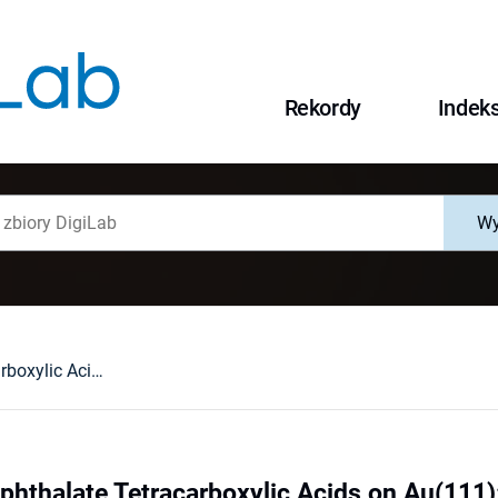
Rekordy
Indek
Wy
Packing of Isophthalate Tetracarboxylic Acids on Au(111): Rows and Disordered Herringbone Structures
ophthalate Tetracarboxylic Acids on Au(111