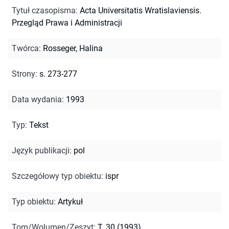
Tytuł czasopisma
:
Acta Universitatis Wratislaviensis.
Przegląd Prawa i Administracji
Twórca
:
Rosseger, Halina
Strony
:
s. 273-277
Data wydania
:
1993
Typ
:
Tekst
Język publikacji
:
pol
Szczegółowy typ obiektu
:
ispr
Typ obiektu
:
Artykuł
Tom/Wolumen/Zeszyt
:
T. 30 (1993)