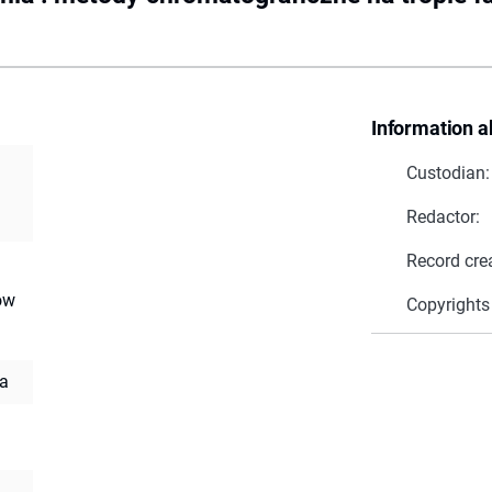
Information a
Custodian:
Redactor:
Record cre
ów
Copyrights
na