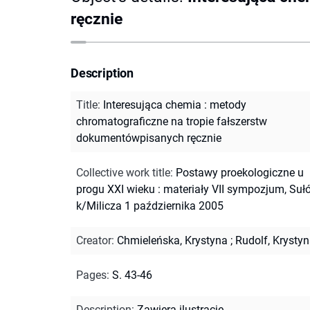
ręcznie
Description
Title
:
Interesująca chemia : metody
chromatograficzne na tropie fałszerstw
dokumentówpisanych ręcznie
Collective work title
:
Postawy proekologiczne u
progu XXI wieku : materiały VII sympozjum, Suł
k/Milicza 1 października 2005
Creator
:
Chmieleńska, Krystyna
;
Rudolf, Krysty
Pages
:
S. 43-46
Description
:
Zawiera ilustracje.