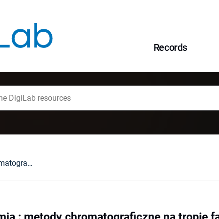
Records
Interesująca chemia : metody chromatograficzne na tropie fałszerstw dokumentówpisanych ręcznie
mia : metody chromatograficzne na tropie