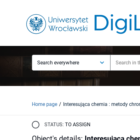
Search everywhere
Home page
STATUS:
TO ASSIGN
Object's details
:
Interesująca che