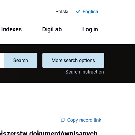
Polski
English
Indexes
DigiLab
Log in
Search
More search options
Search instruction
Copy record link
 fałszerstw dokumentówpisanych