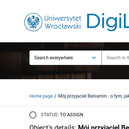
Search everywhere
Home page
STATUS:
TO ASSIGN
Object's details
:
Mój przyjaciel Be