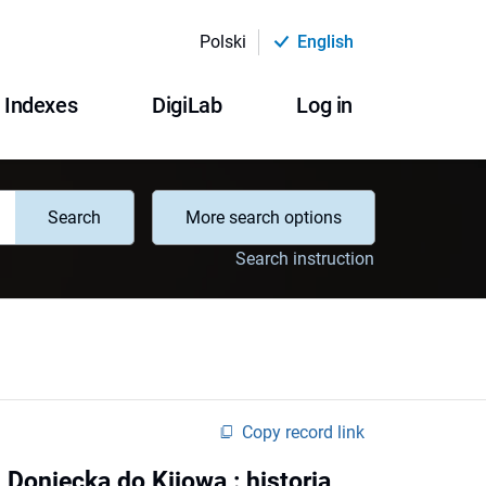
Polski
English
Indexes
DigiLab
Log in
Search
More search options
Search instruction
Copy record link
z Doniecka do Kijowa : historia