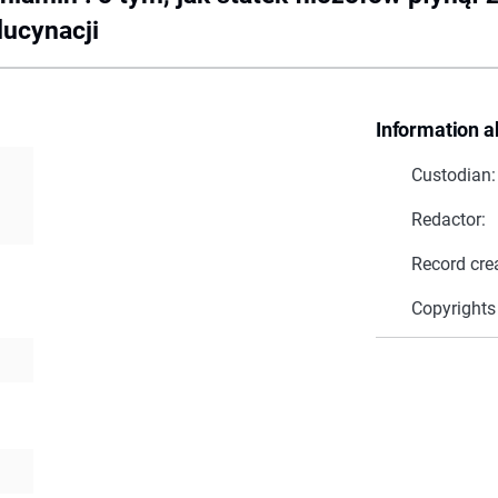
lucynacji
Information a
Custodian:
Redactor:
Record cre
Copyrights