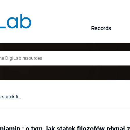
Records
Mój przyjaciel Beniamin : o tym, jak statek filozofów płynął z Doniecka do Kijowa : historia pisarza, wydawcy oraz pewnej halucynacji
niamin : o tym, jak statek filozofów płynął 