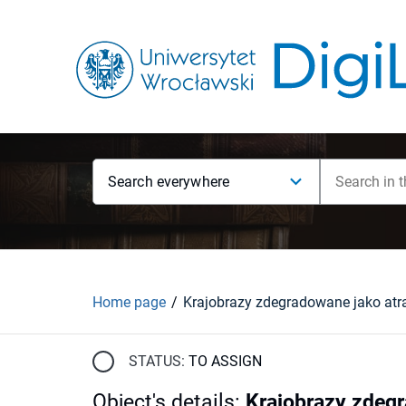
Search everywhere
Home page
STATUS:
TO ASSIGN
Object's details
:
Krajobrazy zdegr