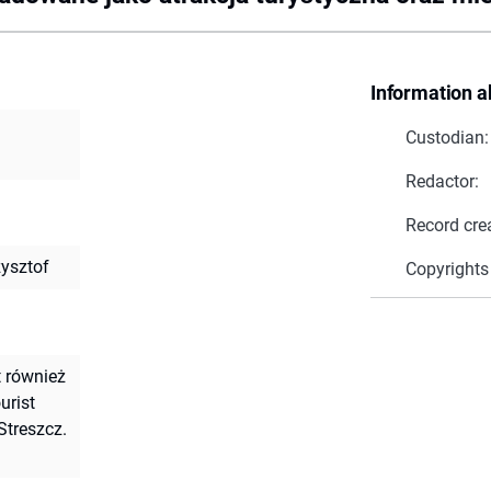
Information a
Custodian:
Redactor:
Record cre
zysztof
Copyrights
t również
urist
Streszcz.