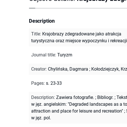
Description
Title
:
Krajobrazy zdegradowane jako atrakcja
turystyczna oraz miejsce wypoczynku i rekreacji
Journal title
:
Turyzm
Creator
:
Chylińska, Dagmara
;
Kołodziejczyk, Kr
Pages
:
s. 23-33
Description
:
Zawiera fotografie.
;
Bibliogr.
;
Teks
w jęz. angielskim: "Degraded landscapes as a to
attraction and place for leisure and recreation"
;
w jęz. pol.