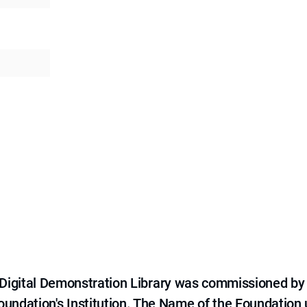
e Digital Demonstration Library was commissioned by
 Foundation's Institution. The Name of the Foundation