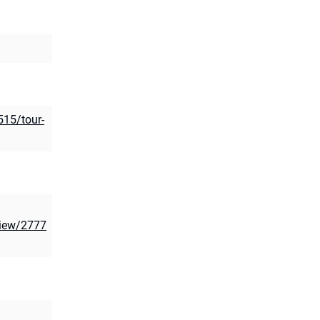
515/tour-
view/2777