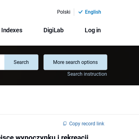
Polski
English
Indexes
DigiLab
Log in
Search
More search options
Search instruction
Copy record link
jsce wypoczynku i rekreacji