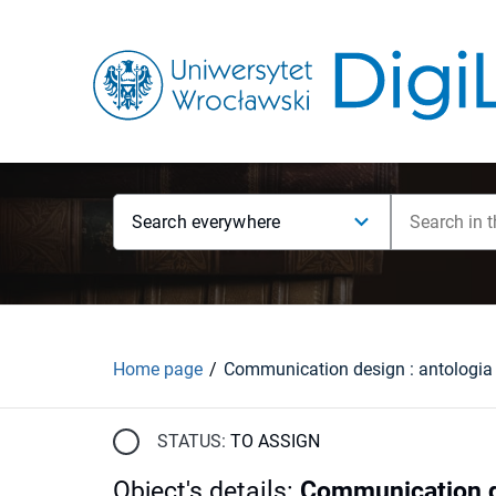
Search everywhere
Home page
Communication design : antologia
STATUS:
TO ASSIGN
Object's details
:
Communication de