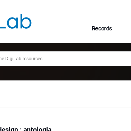
Records
sign : antologia