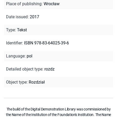
Place of publishing
:
Wrocław
Date issued
:
2017
Type
:
Tekst
Identifier
:
ISBN 978-83-64025-39-6
Language
:
pol
Detailed object type
:
rozdz
Object type
:
Rozdział
The build of the Digital Demonstration Library was commissioned by
the Name of the Institution of the Foundation's Institution. The Name