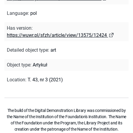
Language
:
pol
Has version
:
https://wuwr.pl/sfzh/article/view/13575/12424
Detailed object type
:
art
Object type
:
Artykuł
Location
:
T. 43, nr 3 (2021)
The build of the Digital Demonstration Library was commissioned by
the Name of the Institution of the Foundation's Institution. The Name
of the Foundation under the Program, the Library Project and its
creation under the patronage of the Name of the Institution.