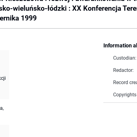
ko-wieluńsko-łódzki : XX Konferencja Tere
iernika 1999
Information a
Custodian:
Redactor:
cji
Record cre
Copyrights
a,