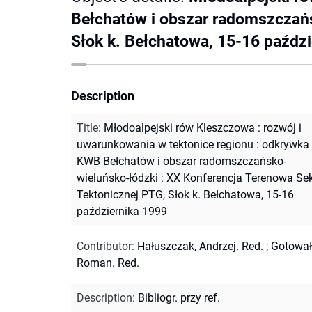
Bełchatów i obszar radomszczańs
Słok k. Bełchatowa, 15-16 paźdz
Description
Title
:
Młodoalpejski rów Kleszczowa : rozwój i
uwarunkowania w tektonice regionu : odkrywka
KWB Bełchatów i obszar radomszczańsko-
wieluńsko-łódzki : XX Konferencja Terenowa Sek
Tektonicznej PTG, Słok k. Bełchatowa, 15-16
października 1999
Contributor
:
Hałuszczak, Andrzej. Red.
;
Gotował
Roman. Red.
Description
:
Bibliogr. przy ref.