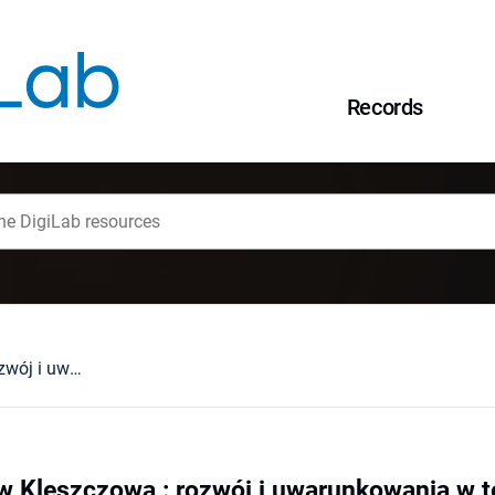
Records
Młodoalpejski rów Kleszczowa : rozwój i uwarunkowania w tektonice regionu : odkrywka KWB Bełchatów i obszar radomszczańsko-wieluńsko-łódzki : XX Konferencja Terenowa Sekcji Tektonicznej PTG, Słok k. Bełchatowa, 15-16 października 1999
w Kleszczowa : rozwój i uwarunkowania w 