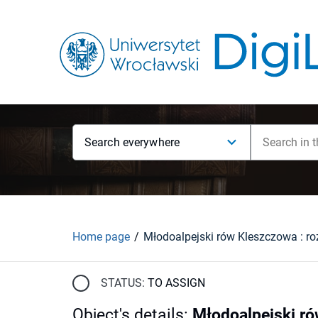
Search everywhere
Home page
STATUS:
TO ASSIGN
Object's details
:
Młodoalpejski ró