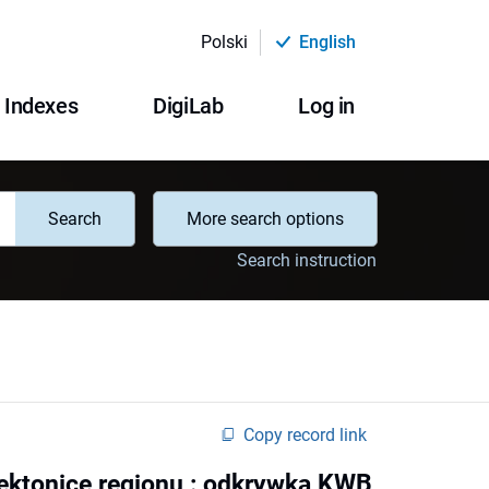
Polski
English
Indexes
DigiLab
Log in
Search
More search options
Search instruction
Copy record link
tektonice regionu : odkrywka KWB