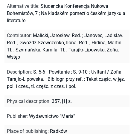
Alternative title
:
Studencka Konferencja Nukowa
Bohemistów, 7
;
Na kladském pomezí o českém jazyku a
literatuře
Contributor
:
Malicki, Jarosław. Red.
;
Janovec, Ladislav.
Red.
;
Gwóżdź-Szewczenko, Ilona. Red.
;
Hrdina, Martin.
Tł.
;
Szymańska, Kamila. Tł.
;
Tarajło-Lipowska, Zofia.
Wstęp
Description
:
S. 5-6 : Powitanie ; S. 9-10 : Uvítaní / Zofia
Tarajło-Lipowska.
;
Bibliogr. przy ref.
;
Tekst częśc. w jęz.
pol. i czes., tł. częśc. z czes. i pol.
Physical description
:
357, [1] s.
Publisher
:
Wydawnictwo "Maria"
Place of publishing
:
Radków