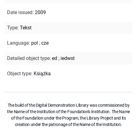
Date issued
:
2009
Type
:
Tekst
Language
:
pol
;
cze
Detailed object type
:
ed
;
iedwst
Object type
:
Książka
The build of the Digital Demonstration Library was commissioned by
the Name of the Institution of the Foundation's Institution. The Name
of the Foundation under the Program, the Library Project and its
creation under the patronage of the Name of the Institution.