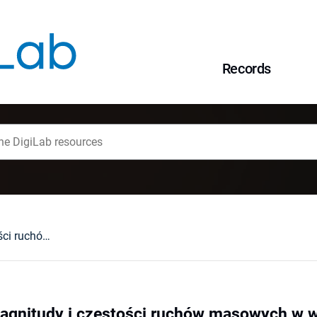
Records
Zróżnicowanie magnitudy i częstości ruchów masowych w wysokogórskiej zlewni Moxi (Hengduan Shan, Chiny)
agnitudy i częstości ruchów masowych w w