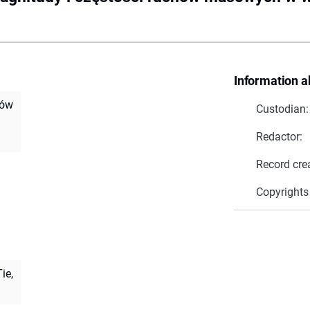
Information a
hów
Custodian:
Redactor:
Record cre
Copyrights
Tie,