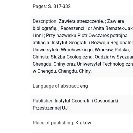
Pages
:
S. 317-332
Description
:
Zawiera streszczenie.
;
Zawiera
bibliografię.
;
Recenzenci : dr Anita Bernatek-Jak
i inni
;
Przy nazwisku Piotr Owczarek potrójna
afiliacja: Instytut Geografii i Rozwoju Regional
Uniwersytetu Wrocławskiego, Wrocław, Polska,
Chińska Służba Geologiczna, Oddział w Syczuan
Chengdu, Chiny oraz Uniwersytet Technologicz
w Chengdu, Chengdu, Chiny.
Language of abstract
:
eng
Publisher
:
Instytut Geografii i Gospodarki
Przestrzennej UJ
Place of publishing
:
Kraków