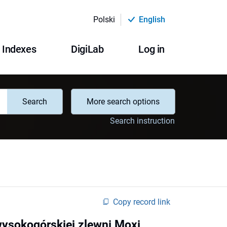
Polski
English
Indexes
DigiLab
Log in
Search
More search options
Search instruction
Copy record link
ysokogórskiej zlewni Moxi