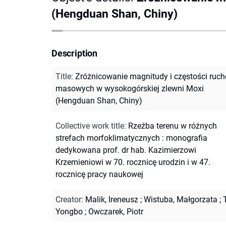
(Hengduan Shan, Chiny)
Description
Title
:
Zróżnicowanie magnitudy i częstości ruc
masowych w wysokogórskiej zlewni Moxi
(Hengduan Shan, Chiny)
Collective work title
:
Rzeźba terenu w różnych
strefach morfoklimatycznych : monografia
dedykowana prof. dr hab. Kazimierzowi
Krzemieniowi w 70. rocznicę urodzin i w 47.
rocznicę pracy naukowej
Creator
:
Malik, Ireneusz
;
Wistuba, Małgorzata
;
Yongbo
;
Owczarek, Piotr