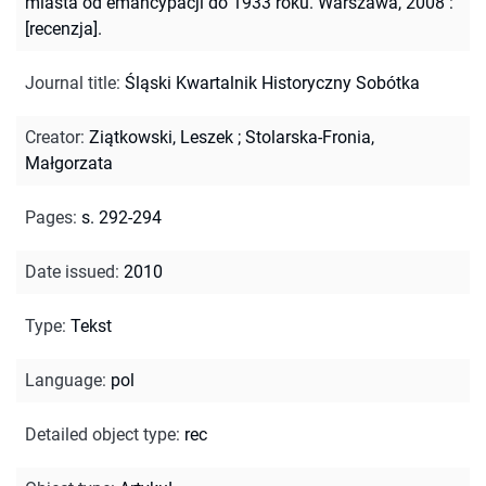
miasta od emancypacji do 1933 roku. Warszawa, 2008 :
[recenzja].
Journal title
:
Śląski Kwartalnik Historyczny Sobótka
Creator
:
Ziątkowski, Leszek
;
Stolarska-Fronia,
Małgorzata
Pages
:
s. 292-294
Date issued
:
2010
Type
:
Tekst
Language
:
pol
Detailed object type
:
rec