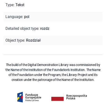
Type
:
Tekst
Language
:
pol
Detailed object type
:
rozdz
Object type
:
Rozdział
The build of the Digital Demonstration Library was commissioned by
the Name of the Institution of the Foundation's Institution. The Name
of the Foundation under the Program, the Library Project and its
creation under the patronage of the Name of the Institution.