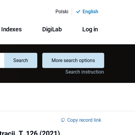
Polski
English
Indexes
DigiLab
Log in
Search
More search options
Search instruction
Copy record link
racji. T. 126 (2021)