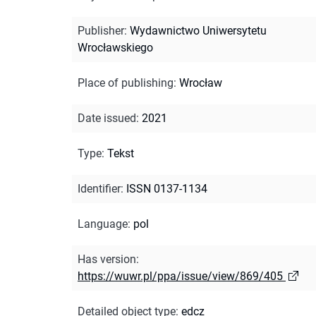
Publisher
:
Wydawnictwo Uniwersytetu
Wrocławskiego
Place of publishing
:
Wrocław
Date issued
:
2021
Type
:
Tekst
Identifier
:
ISSN 0137-1134
Language
:
pol
Has version
:
https://wuwr.pl/ppa/issue/view/869/405
Detailed object type
:
edcz