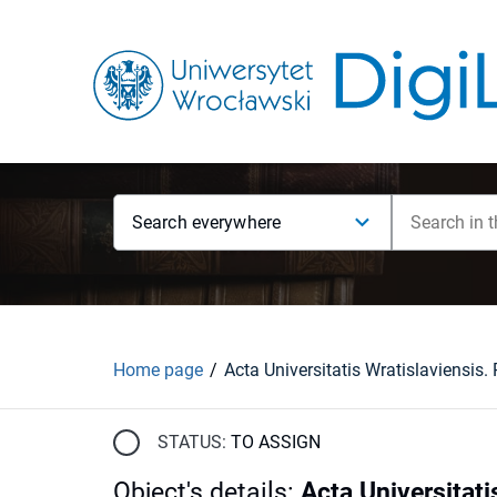
Search everywhere
Home page
STATUS:
TO ASSIGN
Object's details
:
Acta Universitati