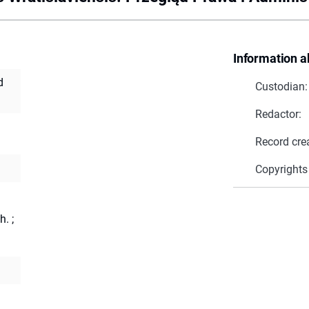
Information a
d
Custodian:
Redactor:
Record cre
Copyrights
h.
;