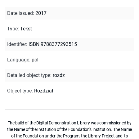
Date issued
:
2017
Type
:
Tekst
Identifier
:
ISBN 9788377293515
Language
:
pol
Detailed object type
:
rozdz
Object type
:
Rozdział
The build of the Digital Demonstration Library was commissioned by
the Name of the Institution of the Foundation's Institution. The Name
of the Foundation under the Program, the Library Project and its