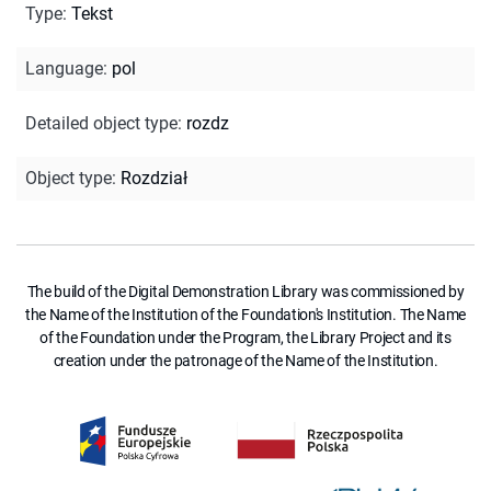
Type
:
Tekst
Language
:
pol
Detailed object type
:
rozdz
Object type
:
Rozdział
The build of the Digital Demonstration Library was commissioned by
the Name of the Institution of the Foundation's Institution. The Name
of the Foundation under the Program, the Library Project and its
creation under the patronage of the Name of the Institution.