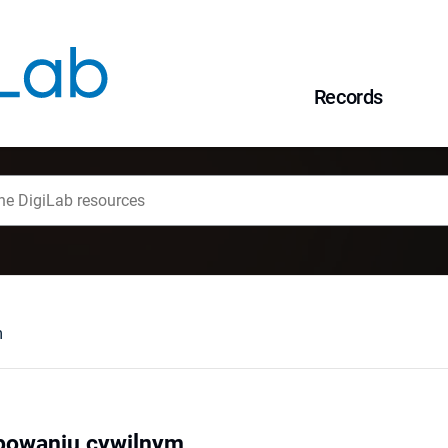
Records
m
powaniu cywilnym