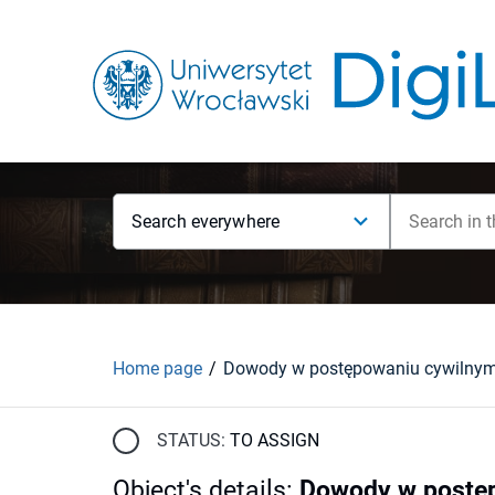
Search everywhere
Home page
Dowody w postępowaniu cywilny
STATUS:
TO ASSIGN
Object's details
:
Dowody w postę