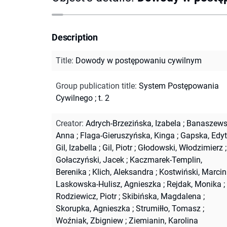
Description
Title
:
Dowody w postępowaniu cywilnym
Group publication title
:
System Postępowania
Cywilnego ; t. 2
Creator
:
Adrych-Brzezińska, Izabela
;
Banaszews
Anna
;
Flaga-Gieruszyńska, Kinga
;
Gapska, Edy
Gil, Izabella
;
Gil, Piotr
;
Głodowski, Włodzimierz
;
Gołaczyński, Jacek
;
Kaczmarek-Templin,
Berenika
;
Klich, Aleksandra
;
Kostwiński, Marcin
Laskowska-Hulisz, Agnieszka
;
Rejdak, Monika
;
Rodziewicz, Piotr
;
Skibińska, Magdalena
;
Skorupka, Agnieszka
;
Strumiłło, Tomasz
;
Woźniak, Zbigniew
;
Ziemianin, Karolina