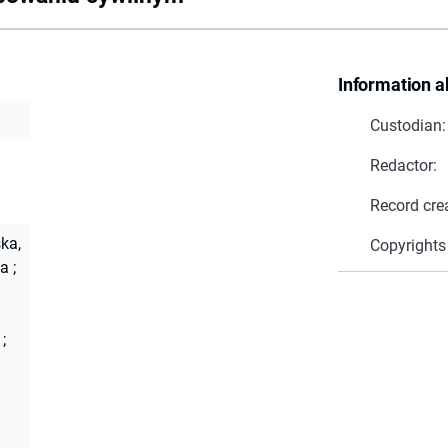
Information a
Custodian:
Redactor:
Record cre
ka,
Copyrights
ta
;
;