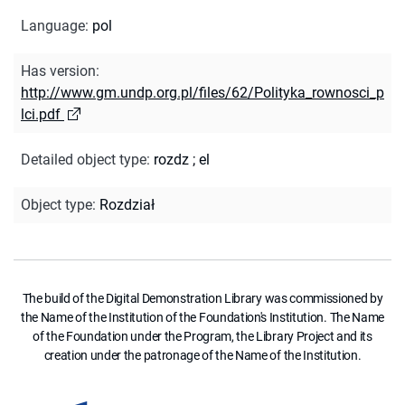
Language
:
pol
Has version
:
http://www.gm.undp.org.pl/files/62/Polityka_rownosci_p
lci.pdf
Detailed object type
:
rozdz
;
el
Object type
:
Rozdział
The build of the Digital Demonstration Library was commissioned by
the Name of the Institution of the Foundation's Institution. The Name
of the Foundation under the Program, the Library Project and its
creation under the patronage of the Name of the Institution.