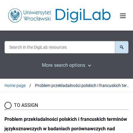
More search options
Home page
Problem przekładalności polskich i francuskich terminów językoznawczych w badaniach porównawczych nad feminizacją języka i nazwami żeńskimi - na przykładzie badań nazw żeńskich notowanych przez polskie i francuskie słowniki ogólne
TO ASSIGN
Problem przekładalności polskich i francuskich terminów
językoznawczych w badaniach porównawczych nad