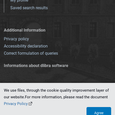
My profile
Saved search results
Additional Information
Privacy policy
Accessibility declaration
Correct formulation of queries
Informations about dlibra software
We use files, through the cookie quality improvement layer of
our website.For more information, please read the document
This service runs on
dLibra 7.0.0-SNAPSHOT
software created by
PSNC
Privacy Policy
Agree