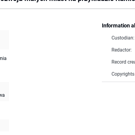
Information a
Custodian:
Redactor:
mia
Record cre
Copyrights
owa