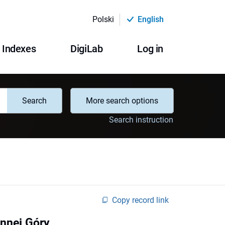
Polski
English
Indexes
DigiLab
Log in
Search
More search options
Search instruction
Copy record link
ennej Góry