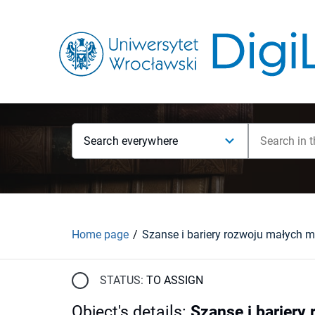
Search everywhere
Home page
STATUS:
TO ASSIGN
Object's details
:
Szanse i bariery