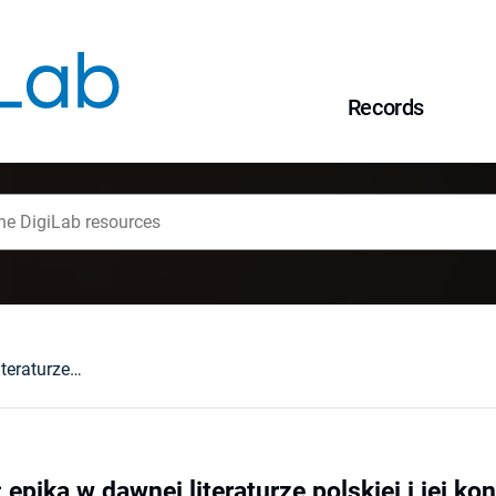
Records
W kręgu Kaliope : epika w dawnej literaturze polskiej i jej konteksty : prace ofiarowane Profesor Ludwice Ślękowej
 epika w dawnej literaturze polskiej i jej ko