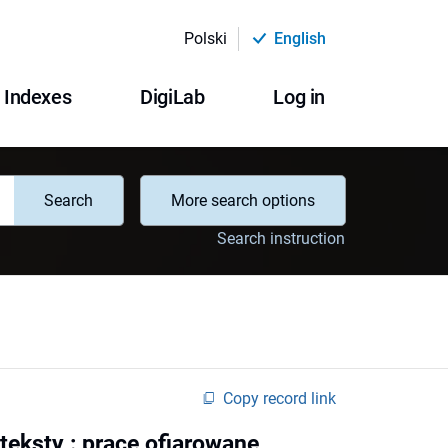
Polski
English
Indexes
DigiLab
Log in
Search
More search options
Search instruction
Copy record link
nteksty : prace ofiarowane