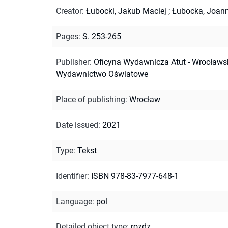
Creator
:
Łubocki, Jakub Maciej
;
Łubocka, Joan
Pages
:
S. 253-265
Publisher
:
Oficyna Wydawnicza Atut - Wrocławs
Wydawnictwo Oświatowe
Place of publishing
:
Wrocław
Date issued
:
2021
Type
:
Tekst
Identifier
:
ISBN 978-83-7977-648-1
Language
:
pol
Detailed object type
:
rozdz