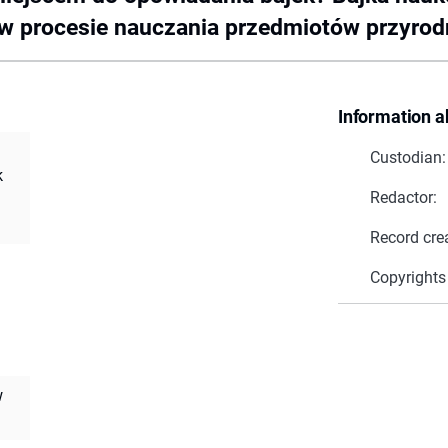
e w procesie nauczania przedmiotów przyro
Information a
Custodian:
k
Redactor:
Record cre
Copyrights
w