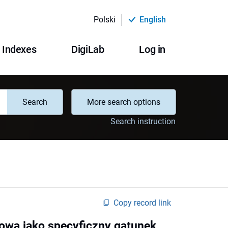
Polski
English
Indexes
DigiLab
Log in
Search
More search options
Search instruction
Copy record link
owa jako specyficzny gatunek