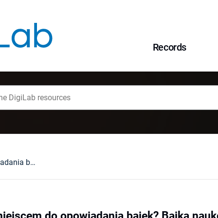
Records
Czy szkoła jest miejscem do opowiadania bajek? Bajka naukowa jako specyficzny gatunek literacki i narzędzie dydaktyczne w procesie nauczania przedmiotów przyrodniczych
miejscem do opowiadania bajek? Bajka nauk