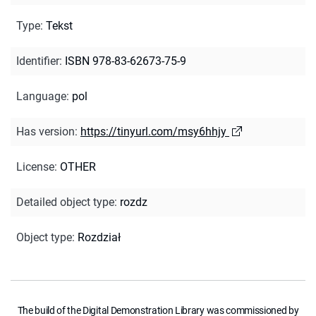
Type
:
Tekst
Identifier
:
ISBN 978-83-62673-75-9
Language
:
pol
Has version
:
https://tinyurl.com/msy6hhjy
License
:
OTHER
Detailed object type
:
rozdz
Object type
:
Rozdział
The build of the Digital Demonstration Library was commissioned by